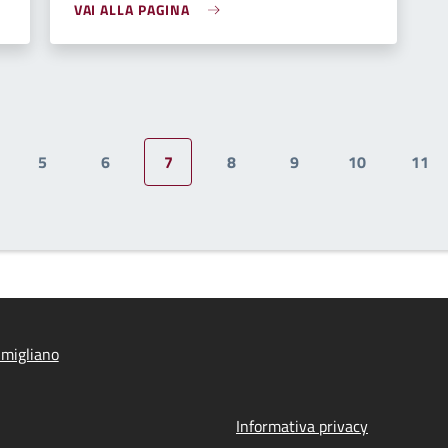
VAI ALLA PAGINA
5
6
7
8
9
10
11
gina
Pagina
Pagina
Pagina attuale
Pagina
Pagina
Pagina
Pag
migliano
Informativa privacy