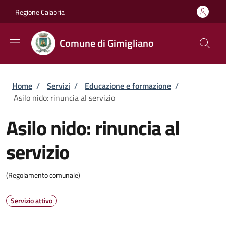
Salta al contenuto principale
Skip to footer content
Regione Calabria
Comune di Gimigliano
Briciole di pane
Home
/
Servizi
/
Educazione e formazione
/
Asilo nido: rinuncia al servizio
Asilo nido: rinuncia al
servizio
(Regolamento comunale)
Servizio attivo