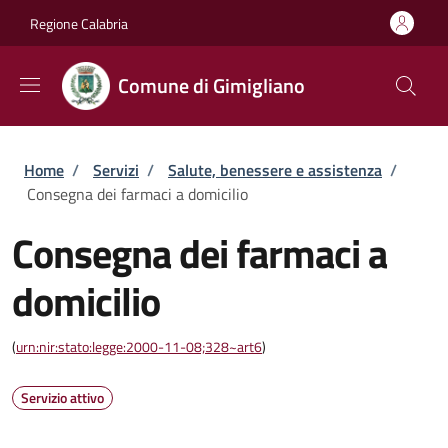
Salta al contenuto principale
Skip to footer content
Regione Calabria
Comune di Gimigliano
Briciole di pane
Home
/
Servizi
/
Salute, benessere e assistenza
/
Consegna dei farmaci a domicilio
Consegna dei farmaci a
domicilio
(
urn:nir:stato:legge:2000-11-08;328~art6
)
Servizio attivo