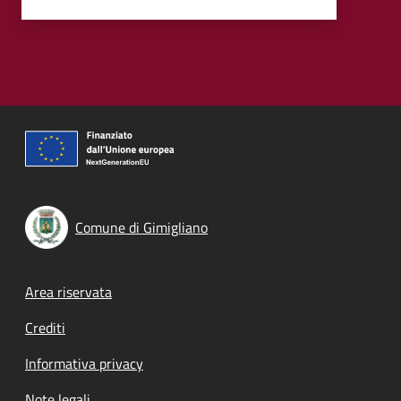
Comune di Gimigliano
Footer menu
Area riservata
Crediti
Informativa privacy
Note legali