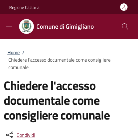
Salta al contenuto principale
Skip to footer content
Regione Calabria
Comune di Gimigliano
Briciole di pane
Home
/
Chiedere l'accesso documentale come consigliere
comunale
Chiedere l'accesso
documentale come
consigliere comunale
Condividi