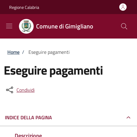
Salta al contenuto principale
Skip to footer content
Regione Calabria
Comune di Gimigliano
Briciole di pane
Home
/
Eseguire pagamenti
Eseguire pagamenti
Condividi
INDICE DELLA PAGINA
Descrizione