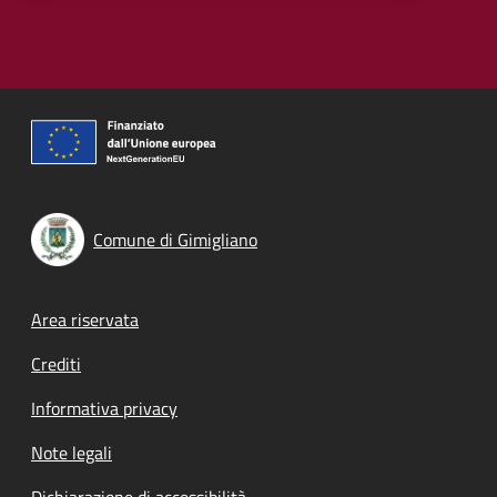
Comune di Gimigliano
Footer menu
Area riservata
Crediti
Informativa privacy
Note legali
Dichiarazione di accessibilità