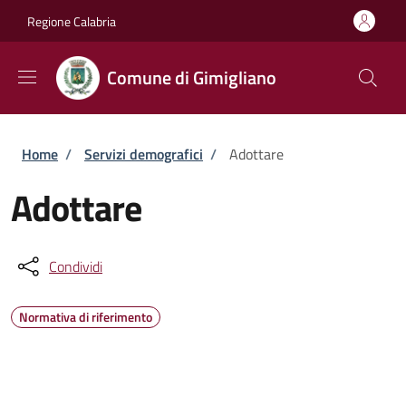
Salta al contenuto principale
Skip to footer content
Regione Calabria
Comune di Gimigliano
Briciole di pane
Home
/
Servizi demografici
/
Adottare
Adottare
Condividi
Normativa di riferimento