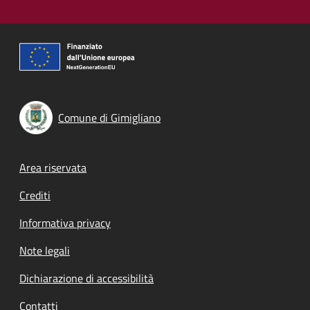
Comune di Gimigliano
Footer menu
Area riservata
Crediti
Informativa privacy
Note legali
Dichiarazione di accessibilità
Contatti