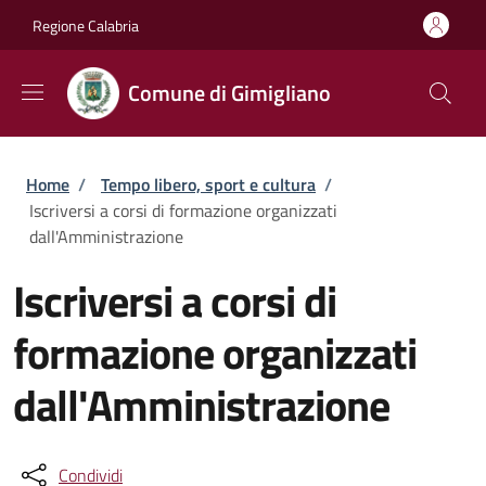
Salta al contenuto principale
Skip to footer content
Regione Calabria
Comune di Gimigliano
Briciole di pane
Home
/
Tempo libero, sport e cultura
/
Iscriversi a corsi di formazione organizzati
dall'Amministrazione
Iscriversi a corsi di
formazione organizzati
dall'Amministrazione
Condividi