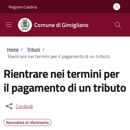
Salta al contenuto principale
Skip to footer content
Regione Calabria
Comune di Gimigliano
Briciole di pane
Home
/
Tributi
/
Rientrare nei termini per il pagamento di un tributo
Rientrare nei termini per
il pagamento di un tributo
Condividi
Normativa di riferimento