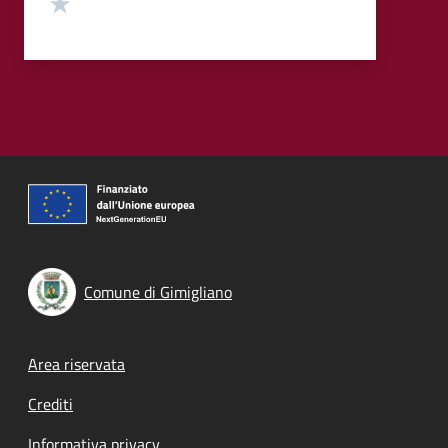
Valuta 1 stelle su 5
Comune di Gimigliano
Footer menu
Area riservata
Crediti
Informativa privacy