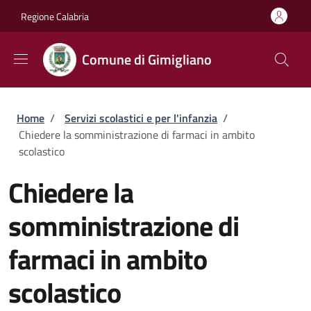
Salta al contenuto principale
Skip to footer content
Regione Calabria
Comune di Gimigliano
Briciole di pane
Home
/
Servizi scolastici e per l'infanzia
/
Chiedere la somministrazione di farmaci in ambito
scolastico
Chiedere la
somministrazione di
farmaci in ambito
scolastico