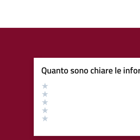
Quanto sono chiare le info
Valutazione
Valuta 5 stelle su 5
Valuta 4 stelle su 5
Valuta 3 stelle su 5
Valuta 2 stelle su 5
Valuta 1 stelle su 5