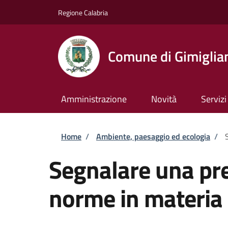
Salta al contenuto principale
Skip to footer content
Regione Calabria
Comune di Gimiglia
Amministrazione
Novità
Servizi
Briciole di pane
Home
/
Ambiente, paesaggio ed ecologia
/
Segnalare una pre
norme in materia