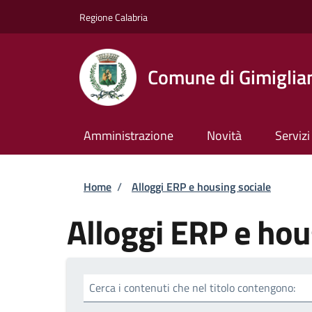
Salta al contenuto principale
Skip to footer content
Regione Calabria
Comune di Gimiglia
Amministrazione
Novità
Servizi
Briciole di pane
Home
/
Alloggi ERP e housing sociale
Alloggi ERP e hou
Cerca i contenuti che nel titolo contengono: