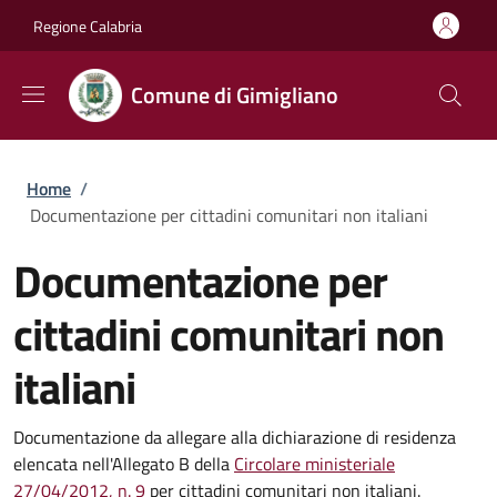
Salta al contenuto principale
Skip to footer content
Regione Calabria
Comune di Gimigliano
Briciole di pane
Home
/
Documentazione per cittadini comunitari non italiani
Documentazione per
cittadini comunitari non
italiani
Documentazione da allegare alla dichiarazione di residenza
elencata nell'Allegato B della
Circolare
ministeriale
27/04/2012, n. 9
per cittadini comunitari non italiani.