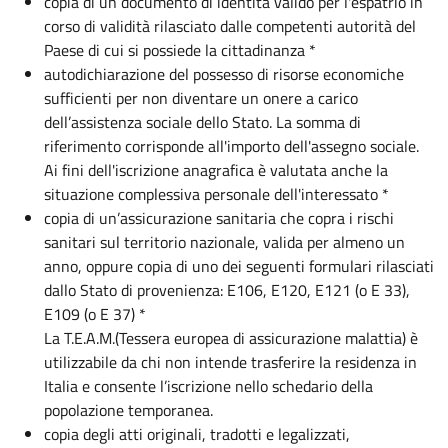
copia di un documento di identità valido per l'espatrio in
corso di validità rilasciato dalle competenti autorità del
Paese di cui si possiede la cittadinanza *
autodichiarazione del possesso di risorse economiche
sufficienti per non diventare un onere a carico
dell’assistenza sociale dello Stato. La somma di
riferimento corrisponde all'importo dell'assegno sociale.
Ai fini dell'iscrizione anagrafica è valutata anche la
situazione complessiva personale dell'interessato *
copia di un’assicurazione sanitaria che copra i rischi
sanitari sul territorio nazionale, valida per almeno un
anno, oppure copia di uno dei seguenti formulari rilasciati
dallo Stato di provenienza: E106, E120, E121 (o E 33),
E109 (o E 37) *
La T.E.A.M.(Tessera europea di assicurazione malattia) è
utilizzabile da chi non intende trasferire la residenza in
Italia e consente l’iscrizione nello schedario della
popolazione temporanea.
copia degli atti originali, tradotti e legalizzati,