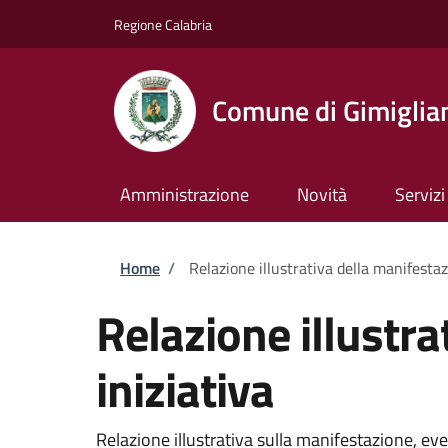
Salta al contenuto principale
Skip to footer content
Regione Calabria
Comune di Gimiglia
Amministrazione
Novità
Servizi
Briciole di pane
Home
/
Relazione illustrativa della manifestaz
Relazione illustra
iniziativa
Relazione illustrativa sulla manifestazione, ev