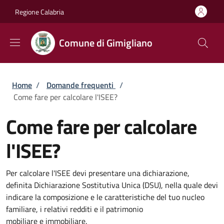
Salta al contenuto principale
Skip to footer content
Regione Calabria
Comune di Gimigliano
Briciole di pane
Home
/
Domande frequenti
/
Come fare per calcolare l'ISEE?
Come fare per calcolare
l'ISEE?
Per calcolare l'ISEE devi presentare una dichiarazione,
definita Dichiarazione Sostitutiva Unica (DSU), nella quale devi
indicare la composizione e le caratteristiche del tuo nucleo
familiare, i relativi redditi e il patrimonio
mobiliare e immobiliare.