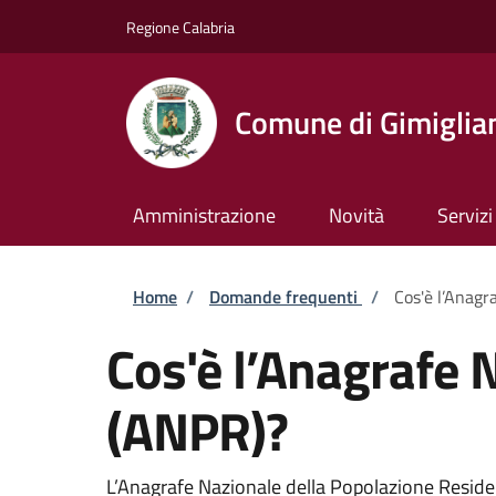
Salta al contenuto principale
Skip to footer content
Regione Calabria
Comune di Gimiglia
Amministrazione
Novità
Servizi
Briciole di pane
Home
/
Domande frequenti
/
Cos'è l’Anagr
Cos'è l’Anagrafe 
(ANPR)?
L’Anagrafe Nazionale della Popolazione Resident