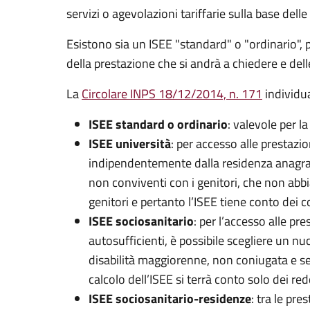
servizi o agevolazioni tariffarie sulla base del
Esistono sia un ISEE "standard" o "ordinario", pe
della prestazione che si andrà a chiedere e dell
La
Circolare INPS 18/12/2014, n. 171
individu
ISEE standard o ordinario
: valevole per l
ISEE università
: per accesso alle prestazio
indipendentemente dalla residenza anagrafic
non conviventi con i genitori, che non abbi
genitori e pertanto l’ISEE tiene conto dei c
ISEE sociosanitario
: per l’accesso alle pr
autosufficienti, è possibile scegliere un nu
disabilità maggiorenne, non coniugata e senz
calcolo dell’ISEE si terrà conto solo dei red
ISEE sociosanitario-residenze
: tra le pre