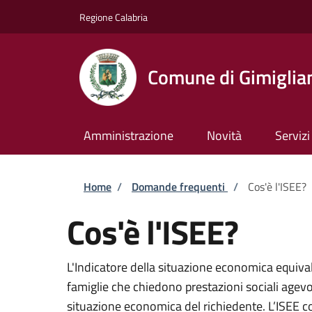
Salta al contenuto principale
Skip to footer content
Regione Calabria
Comune di Gimiglia
Amministrazione
Novità
Servizi
Briciole di pane
Home
/
Domande frequenti
/
Cos'è l'ISEE?
Cos'è l'ISEE?
L'Indicatore della situazione economica equiva
famiglie che chiedono prestazioni sociali agevol
situazione economica del richiedente. L’ISEE c