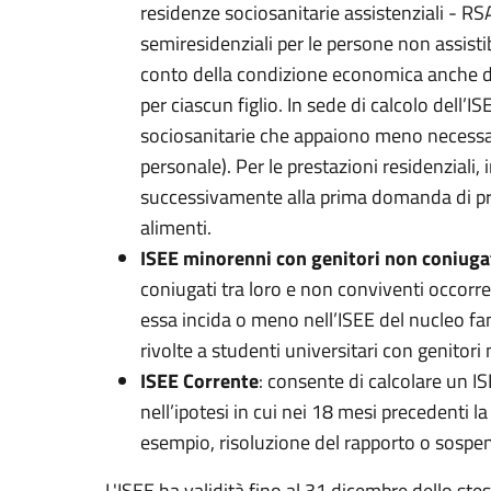
residenze sociosanitarie assistenziali - RS
semiresidenziali per le persone non assistib
conto della condizione economica anche dei
per ciascun figlio. In sede di calcolo dell’I
sociosanitarie che appaiono meno necessari
personale). Per le prestazioni residenziali,
successivamente alla prima domanda di pres
alimenti.
ISEE minorenni con genitori non coniugat
coniugati tra loro e non conviventi occorr
essa incida o meno nell’ISEE del nucleo fami
rivolte a studenti universitari con genitori
ISEE Corrente
: consente di calcolare un 
nell’ipotesi in cui nei 18 mesi precedenti 
esempio, risoluzione del rapporto o sospens
L'ISEE ha validità fino al 31 dicembre dello ste