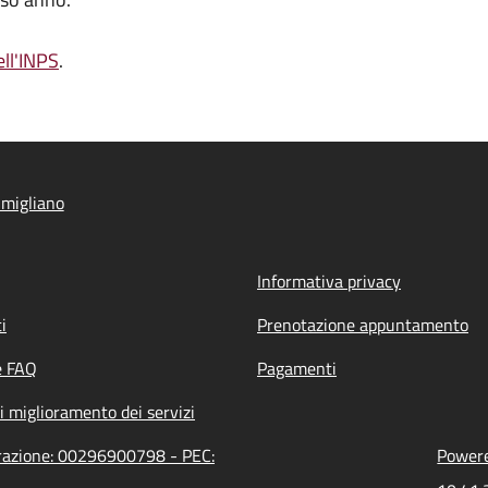
ell'INPS
.
migliano
Informativa privacy
i
Prenotazione appuntamento
e FAQ
Pagamenti
i miglioramento dei servizi
trazione: 00296900798 - PEC:
Powere