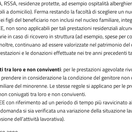
A, RSSA, residenze protette, ad esempio ospitalità alberghier
ili a domicilio). Ferma restando la facoltà di scegliere un nuc
 figli del beneficiario non inclusi nel nucleo familiare, in
SEE, non sono applicabili per tali prestazioni residenziali alcun
e in caso di ricovero in struttura (ad esempio, spese per col
 inoltre, continuano ad essere valorizzate nel patrimonio del 
tazioni e le donazioni effettuate nei tre anni precedenti t
i tra loro e non conviventi
: per le prestazioni agevolate riv
e prendere in considerazione la condizione del genitore non 
liare del minorenne. Le stesse regole si applicano per le prest
 non coniugati tra loro e non conviventi.
ISEE con riferimento ad un periodo di tempo più ravvicinato
la domanda si sia verificata una variazione della situazione 
ione dell’attività lavorativa).
sso anno.