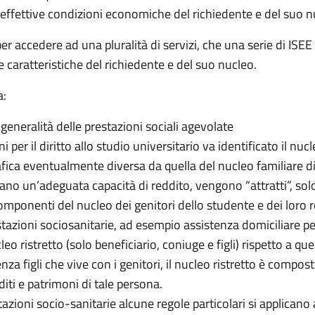
le effettive condizioni economiche del richiedente e del suo n
r accedere ad una pluralità di servizi, che una serie di ISEE v
e caratteristiche del richiedente e del suo nucleo.
a:
a generalità delle prestazioni sociali agevolate
ni per il diritto allo studio universitario va identificato il nu
a eventualmente diversa da quella del nucleo familiare di pr
ano un’adeguata capacità di reddito, vengono “attratti”, solo 
omponenti del nucleo dei genitori dello studente e dei loro re
estazioni sociosanitarie, ad esempio assistenza domiciliare p
cleo ristretto (solo beneficiario, coniuge e figli) rispetto a 
a figli che vive con i genitori, il nucleo ristretto è compost
diti e patrimoni di tale persona.
stazioni socio-sanitarie alcune regole particolari si applicano 