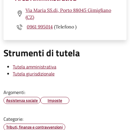
Via Maria SS.di, Porto 88045 Gimigliano
(CZ)
0961 995014
(Telefono )
Strumenti di tutela
Tutela amministrativa
Tutela giurisdizionale
Argomenti:
Assistenza sociale
Imposte
Categorie:
Tributi, finanze e contravvenzioni