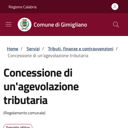
Salta al contenuto principale
Skip to footer content
Regione Calabria
Comune di Gimigliano
Briciole di pane
Home
/
Servizi
/
Tributi, finanze e contravvenzioni
/
Concessione di un'agevolazione tributaria
Concessione di
un'agevolazione
tributaria
(Regolamento comunale)
Servizio attivo