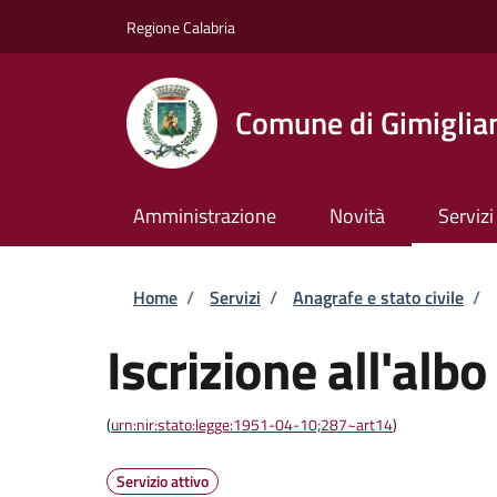
Salta al contenuto principale
Skip to footer content
Regione Calabria
Comune di Gimiglia
Amministrazione
Novità
Servizi
Briciole di pane
Home
/
Servizi
/
Anagrafe e stato civile
/
Iscrizione all'albo
(
urn:nir:stato:legge:1951-04-10;287~art14
)
Servizio attivo