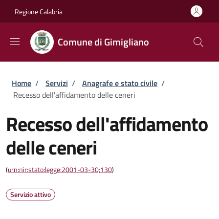
Salta al contenuto principale
Skip to footer content
Regione Calabria
Comune di Gimigliano
Briciole di pane
Home
/
Servizi
/
Anagrafe e stato civile
/
Recesso dell'affidamento delle ceneri
Recesso dell'affidamento
delle ceneri
(
urn:nir:stato:legge:2001-03-30;130
)
Servizio attivo