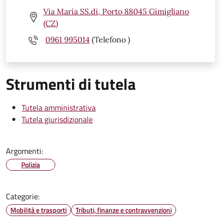
Via Maria SS.di, Porto 88045 Gimigliano
(CZ)
0961 995014
(Telefono )
Strumenti di tutela
Tutela amministrativa
Tutela giurisdizionale
Argomenti:
Polizia
Categorie:
Mobilità e trasporti
Tributi, finanze e contravvenzioni