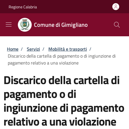
Salta al contenuto principale
Skip to footer content
Regione Calabria
Comune di Gimigliano
Briciole di pane
Home
/
Servizi
/
Mobilità e trasporti
/
Discarico della cartella di pagamento o di ingiunzione di
pagamento relativo a una violazione
Discarico della cartella di
pagamento o di
ingiunzione di pagamento
relativo a una violazione