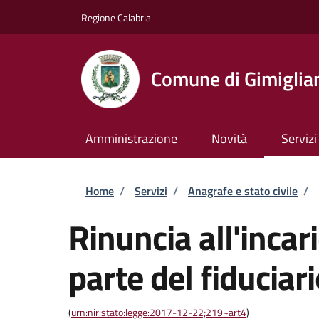
Salta al contenuto principale
Skip to footer content
Regione Calabria
Comune di Gimiglia
Amministrazione
Novità
Servizi
Briciole di pane
Home
/
Servizi
/
Anagrafe e stato civile
/
Rinuncia all'incari
parte del fiduciar
(
urn:nir:stato:legge:2017-12-22;219~art4
)