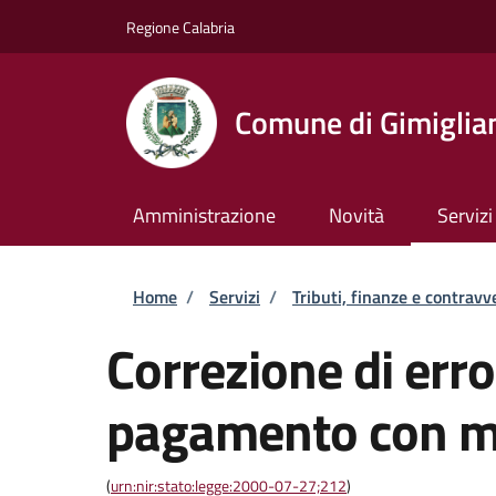
Salta al contenuto principale
Skip to footer content
Regione Calabria
Comune di Gimiglia
Amministrazione
Novità
Servizi
Briciole di pane
Home
/
Servizi
/
Tributi, finanze e contravv
Correzione di error
pagamento con m
(
urn:nir:stato:legge:2000-07-27;212
)