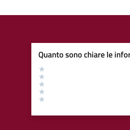
Quanto sono chiare le info
Valutazione
Valuta 5 stelle su 5
Valuta 4 stelle su 5
Valuta 3 stelle su 5
Valuta 2 stelle su 5
Valuta 1 stelle su 5