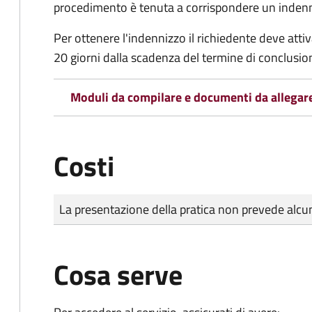
procedimento è tenuta a corrispondere un indenniz
Per ottenere l'indennizzo il richiedente deve attiva
20 giorni dalla scadenza del termine di conclusi
Moduli da compilare e documenti da allegar
Costi
Tipo di pagamento
Importo
La presentazione della pratica non prevede al
Cosa serve