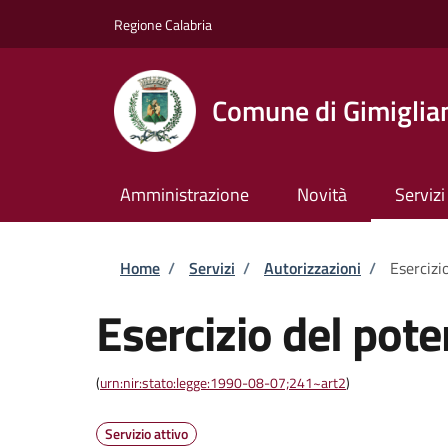
Salta al contenuto principale
Skip to footer content
Regione Calabria
Comune di Gimiglia
Amministrazione
Novità
Servizi
Briciole di pane
Home
/
Servizi
/
Autorizzazioni
/
Esercizi
Esercizio del pote
(
urn:nir:stato:legge:1990-08-07;241~art2
)
Servizio attivo