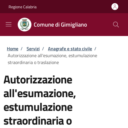
Salta al contenuto principale
Skip to footer content
Regione Calabria
Comune di Gimigliano
Briciole di pane
Home
/
Servizi
/
Anagrafe e stato civile
/
Autorizzazione all'esumazione, estumulazione
straordinaria o traslazione
Autorizzazione
all'esumazione,
estumulazione
straordinaria o