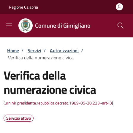
Salta al contenuto principale
Skip to footer content
Regione Calabria
Comune di Gimigliano
Briciole di pane
Home
/
Servizi
/
Autorizzazioni
/
Verifica della numerazione civica
Verifica della
numerazione civica
(
urn:nir:presidente.repubblica:decreto:1989-05-30;223~art43
)
Servizio attivo