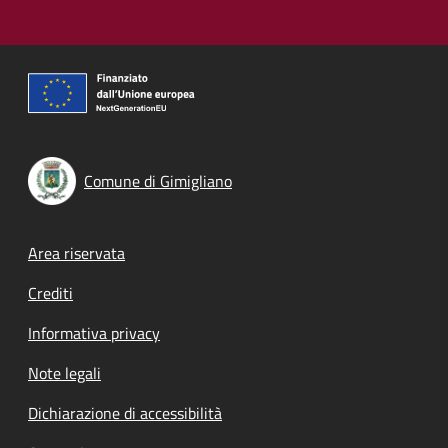
Comune di Gimigliano
Footer menu
Area riservata
Crediti
Informativa privacy
Note legali
Dichiarazione di accessibilità