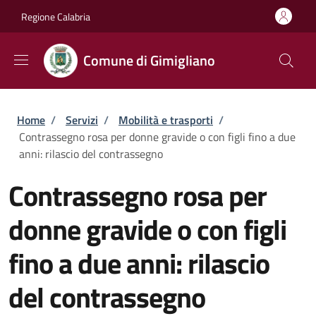
Salta al contenuto principale
Skip to footer content
Regione Calabria
Comune di Gimigliano
Briciole di pane
Home
/
Servizi
/
Mobilità e trasporti
/
Contrassegno rosa per donne gravide o con figli fino a due
anni: rilascio del contrassegno
Contrassegno rosa per
donne gravide o con figli
fino a due anni: rilascio
del contrassegno