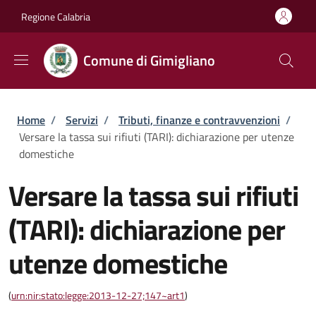
Salta al contenuto principale
Skip to footer content
Regione Calabria
Comune di Gimigliano
Briciole di pane
Home
/
Servizi
/
Tributi, finanze e contravvenzioni
/
Versare la tassa sui rifiuti (TARI): dichiarazione per utenze
domestiche
Versare la tassa sui rifiuti
(TARI): dichiarazione per
utenze domestiche
(
urn:nir:stato:legge:2013-12-27;147~art1
)