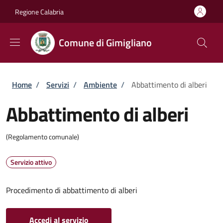
Salta al contenuto principale
Skip to footer content
Regione Calabria
Comune di Gimigliano
Briciole di pane
Home
/
Servizi
/
Ambiente
/
Abbattimento di alberi
Abbattimento di alberi
(Regolamento comunale)
Servizio attivo
Procedimento di abbattimento di alberi
Accedi al servizio