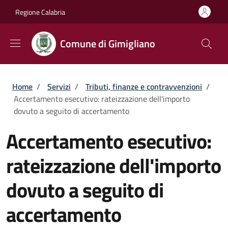
Salta al contenuto principale
Skip to footer content
Regione Calabria
Comune di Gimigliano
Briciole di pane
Home
/
Servizi
/
Tributi, finanze e contravvenzioni
/
Accertamento esecutivo: rateizzazione dell'importo
dovuto a seguito di accertamento
Accertamento esecutivo:
rateizzazione dell'importo
dovuto a seguito di
accertamento