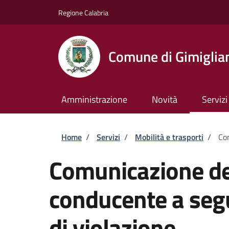
Salta al contenuto principale
Skip to footer content
Regione Calabria
Comune di Gimiglia
Amministrazione
Novità
Servizi
Briciole di pane
Home
/
Servizi
/
Mobilità e trasporti
/
Com
Comunicazione dei
conducente a seg
di violazione