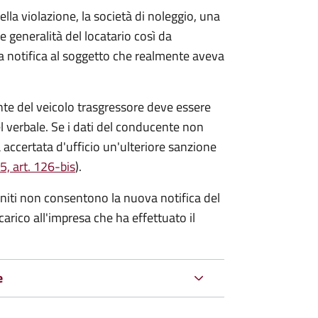
lla violazione, la società di noleggio, una
le generalità del locatario così da
va notifica al soggetto che realmente aveva
te del veicolo trasgressore deve essere
el verbale.
Se i dati del conducente non
 accertata d'ufficio un'ulteriore sanzione
5, art. 126-bis
).
forniti non consentono la nuova notifica del
 carico all'impresa che ha effettuato il
e