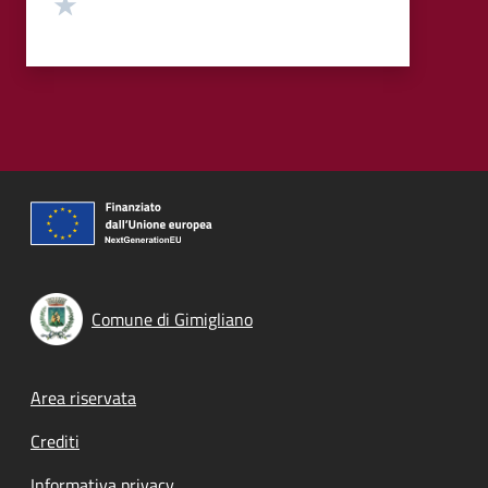
Valuta 1 stelle su 5
Comune di Gimigliano
Footer menu
Area riservata
Crediti
Informativa privacy