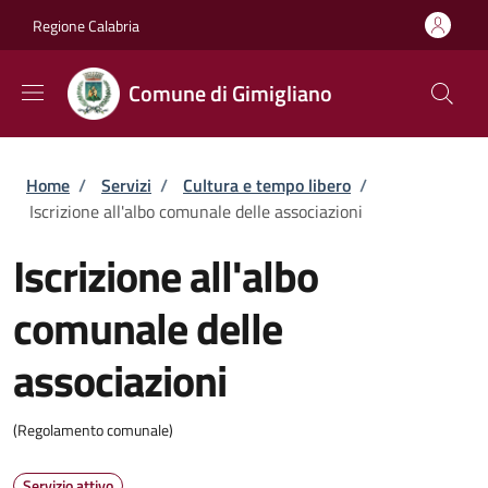
Salta al contenuto principale
Skip to footer content
Regione Calabria
Comune di Gimigliano
Briciole di pane
Home
/
Servizi
/
Cultura e tempo libero
/
Iscrizione all'albo comunale delle associazioni
Iscrizione all'albo
comunale delle
associazioni
(Regolamento comunale)
Servizio attivo