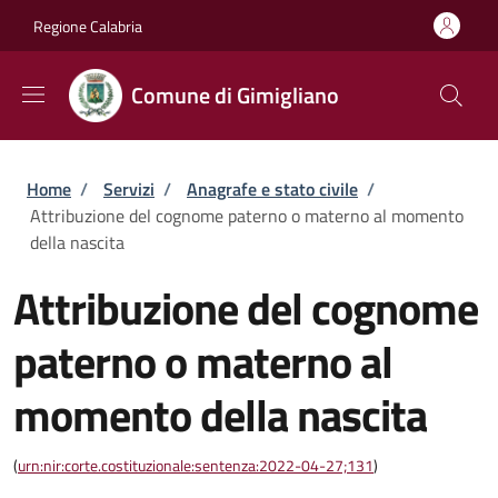
Salta al contenuto principale
Skip to footer content
Regione Calabria
Comune di Gimigliano
Briciole di pane
Home
/
Servizi
/
Anagrafe e stato civile
/
Attribuzione del cognome paterno o materno al momento
della nascita
Attribuzione del cognome
paterno o materno al
momento della nascita
(
urn:nir:corte.costituzionale:sentenza:2022-04-27;131
)