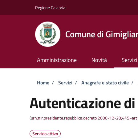
Salta al contenuto principale
Skip to footer content
Regione Calabria
Comune di Gimiglia
Amministrazione
Novità
Servizi
Briciole di pane
Home
/
Servizi
/
Anagrafe e stato civile
/
Autenticazione di
(
urn:nir:presidente.repubblica:decreto:2000-12-28;445~ar
Servizio attivo