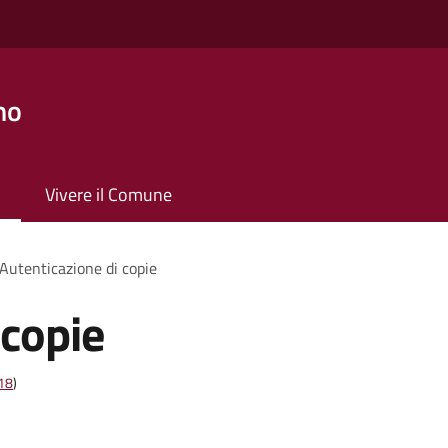
no
Vivere il Comune
Autenticazione di copie
 copie
t18
)