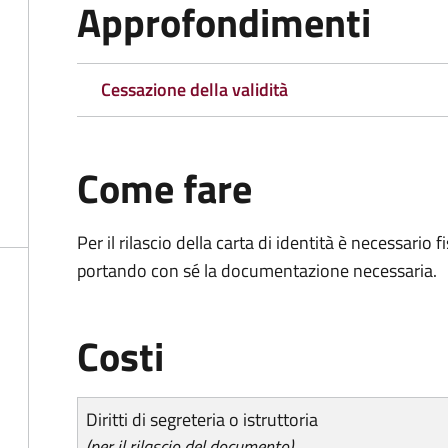
Approfondimenti
Cessazione della validità
Come fare
Per il rilascio della carta di identità è necessar
portando con sé la documentazione necessaria.
Costi
Diritti di segreteria o istruttoria
(per il rilascio del documento)