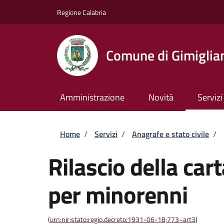
Salta al contenuto principale
Skip to footer content
Regione Calabria
Comune di Gimiglia
Amministrazione
Novità
Servizi
Briciole di pane
Home
/
Servizi
/
Anagrafe e stato civile
/
Rilascio della car
per minorenni
(
urn:nir:stato:regio.decreto:1931-06-18;773~art3
)