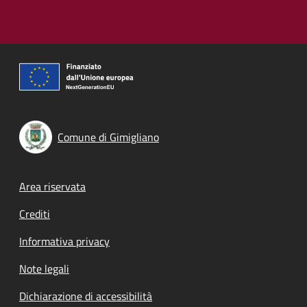
Comune di Gimigliano
Footer menu
Area riservata
Crediti
Informativa privacy
Note legali
Dichiarazione di accessibilità