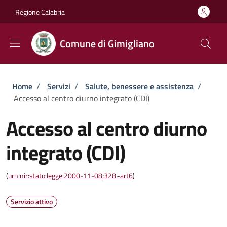
Salta al contenuto principale
Skip to footer content
Regione Calabria
Comune di Gimigliano
Briciole di pane
Home
/
Servizi
/
Salute, benessere e assistenza
/
Accesso al centro diurno integrato (CDI)
Accesso al centro diurno
integrato (CDI)
(
urn:nir:stato:legge:2000-11-08;328~art6
)
Servizio attivo