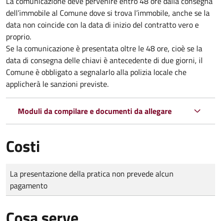
La comunicazione deve pervenire
entro 48 ore
dalla consegna
dell’immobile al Comune dove si trova l’immobile, anche se la
data non coincide con la data di inizio del contratto vero e
proprio.
Se la comunicazione è presentata oltre le 48 ore, cioè se la
data di consegna delle chiavi è antecedente di due giorni, il
Comune è obbligato a segnalarlo alla polizia locale che
applicherà le sanzioni previste.
Moduli da compilare e documenti da allegare
Costi
Tipo di pagamento
Importo
La presentazione della pratica non prevede alcun
pagamento
Cosa serve