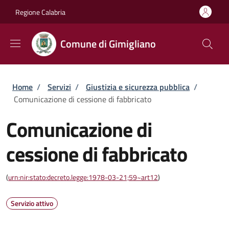
Salta al contenuto principale
Skip to footer content
Regione Calabria
Comune di Gimigliano
Briciole di pane
Home
/
Servizi
/
Giustizia e sicurezza pubblica
/
Comunicazione di cessione di fabbricato
Comunicazione di
cessione di fabbricato
(
urn:nir:stato:decreto.legge:1978-03-21;59~art12
)
Servizio attivo