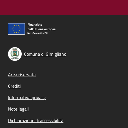
Comune di Gimigliano
Footer menu
Area riservata
Crediti
Informativa privacy
Note legali
Dichiarazione di accessibilità