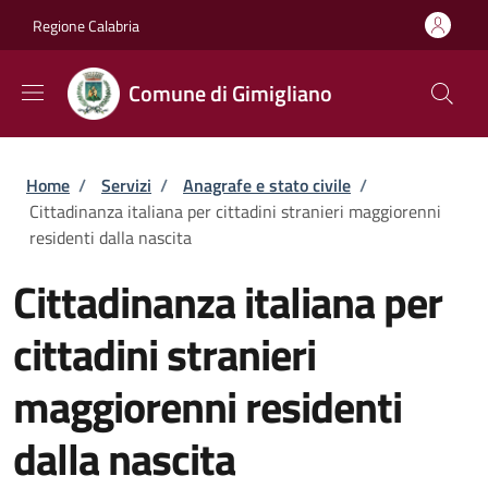
Salta al contenuto principale
Skip to footer content
Regione Calabria
Comune di Gimigliano
Briciole di pane
Home
/
Servizi
/
Anagrafe e stato civile
/
Cittadinanza italiana per cittadini stranieri maggiorenni
residenti dalla nascita
Cittadinanza italiana per
cittadini stranieri
maggiorenni residenti
dalla nascita