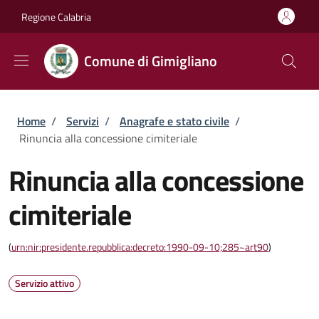
Salta al contenuto principale
Skip to footer content
Regione Calabria
Comune di Gimigliano
Briciole di pane
Home
/
Servizi
/
Anagrafe e stato civile
/
Rinuncia alla concessione cimiteriale
Rinuncia alla concessione
cimiteriale
(
urn:nir:presidente.repubblica:decreto:1990-09-10;285~art90
)
Servizio attivo