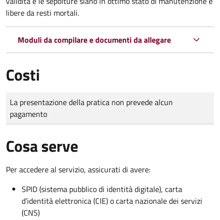
validità e le sepolture siano in ottimo stato di manutenzione e
libere da resti mortali.
Moduli da compilare e documenti da allegare
Costi
Tipo di pagamento
Importo
La presentazione della pratica non prevede alcun
pagamento
Cosa serve
Per accedere al servizio, assicurati di avere:
SPID (sistema pubblico di identità digitale), carta
d’identità elettronica (CIE) o carta nazionale dei servizi
(CNS)