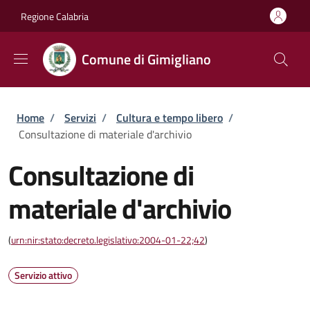
Salta al contenuto principale
Skip to footer content
Regione Calabria
Comune di Gimigliano
Briciole di pane
Home
/
Servizi
/
Cultura e tempo libero
/
Consultazione di materiale d'archivio
Consultazione di
materiale d'archivio
(
urn:nir:stato:decreto.legislativo:2004-01-22;42
)
Servizio attivo