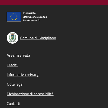
Comune di Gimigliano
Footer menu
Area riservata
Crediti
Informativa privacy
Note legali
Dichiarazione di accessibilità
Contatti