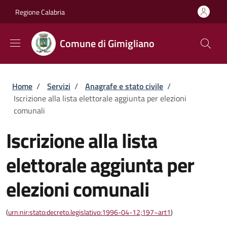
Salta al contenuto principale
Skip to footer content
Regione Calabria
Comune di Gimigliano
Briciole di pane
Home
/
Servizi
/
Anagrafe e stato civile
/
Iscrizione alla lista elettorale aggiunta per elezioni
comunali
Iscrizione alla lista
elettorale aggiunta per
elezioni comunali
(
urn:nir:stato:decreto.legislativo:1996-04-12;197~art1
)