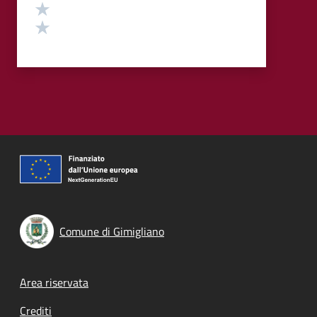
Valuta 2 stelle su 5
Valuta 1 stelle su 5
Comune di Gimigliano
Footer menu
Area riservata
Crediti