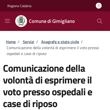
Salta al contenuto principale
Skip to footer content
Regione Calabria
Comune di Gimigliano
Briciole di pane
Home
/
Servizi
/
Anagrafe e stato civile
/
Comunicazione della volontà di esprimere il voto presso
ospedali e case di riposo
Comunicazione della
volontà di esprimere il
voto presso ospedali e
case di riposo