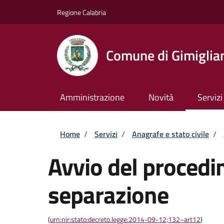
Salta al contenuto principale
Skip to footer content
Regione Calabria
Comune di Gimiglia
Amministrazione
Novità
Servizi
Briciole di pane
Home
/
Servizi
/
Anagrafe e stato civile
/
Avvio del procedi
separazione
(
urn:nir:stato:decreto.legge:2014-09-12;132~art12
)