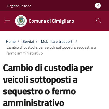
Salta al contenuto principale
Skip to footer content
Regione Calabria
Comune di Gimigliano
Briciole di pane
Home
/
Servizi
/
Mobilità e trasporti
/
Cambio di custodia per veicoli sottoposti a sequestro o
fermo amministrativo
Cambio di custodia per
veicoli sottoposti a
sequestro o fermo
amministrativo