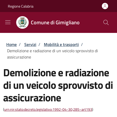
Salta al contenuto principale
Skip to footer content
Regione Calabria
Comune di Gimigliano
Briciole di pane
Home
/
Servizi
/
Mobilità e trasporti
/
Demolizione e radiazione di un veicolo sprovvisto di
assicurazione
Demolizione e radiazione
di un veicolo sprovvisto di
assicurazione
(
urn:nir:stato:decreto.legislativo:1992-04-30;285~art193
)