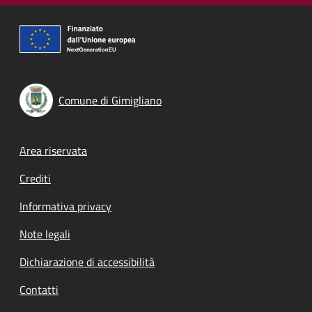
Comune di Gimigliano
Footer menu
Area riservata
Crediti
Informativa privacy
Note legali
Dichiarazione di accessibilità
Contatti