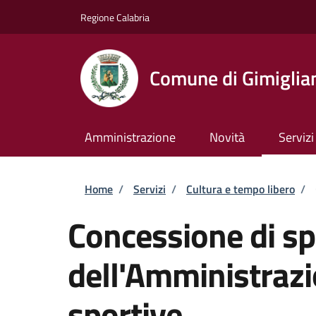
Salta al contenuto principale
Skip to footer content
Regione Calabria
Comune di Gimiglia
Amministrazione
Novità
Servizi
Briciole di pane
Home
/
Servizi
/
Cultura e tempo libero
/
Concessione di sp
dell'Amministrazi
sportive