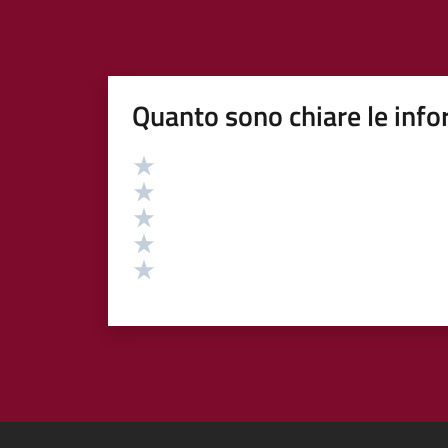
Quanto sono chiare le info
Valutazione
Valuta 5 stelle su 5
Valuta 4 stelle su 5
Valuta 3 stelle su 5
Valuta 2 stelle su 5
Valuta 1 stelle su 5