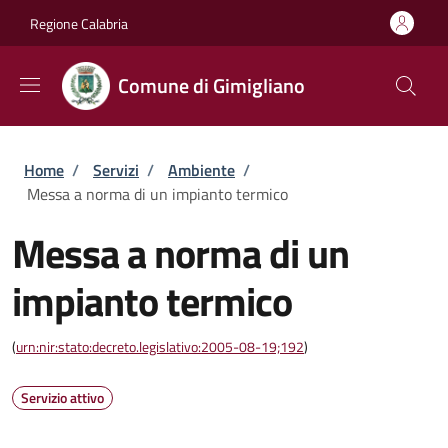
Salta al contenuto principale
Skip to footer content
Regione Calabria
Comune di Gimigliano
Briciole di pane
Home
/
Servizi
/
Ambiente
/
Messa a norma di un impianto termico
Messa a norma di un
impianto termico
(
urn:nir:stato:decreto.legislativo:2005-08-19;192
)
Servizio attivo