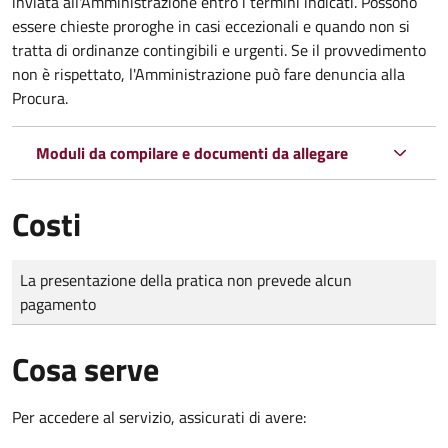
inviata all'Amministrazione entro i termini indicati. Possono
essere chieste proroghe in casi eccezionali e quando non si
tratta di ordinanze contingibili e urgenti. Se il provvedimento
non è rispettato, l'Amministrazione può fare denuncia alla
Procura.
Moduli da compilare e documenti da allegare
Costi
Tipo di pagamento
Importo
La presentazione della pratica non prevede alcun
pagamento
Cosa serve
Per accedere al servizio, assicurati di avere: