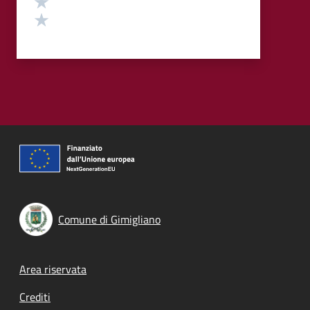
Valuta 1 stelle su 5
Comune di Gimigliano
Footer menu
Area riservata
Crediti