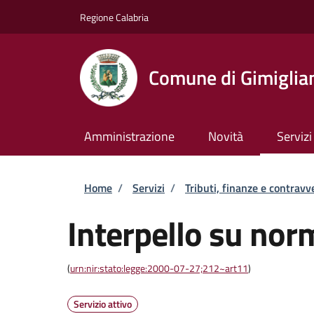
Salta al contenuto principale
Skip to footer content
Regione Calabria
Comune di Gimiglia
Amministrazione
Novità
Servizi
Briciole di pane
Home
/
Servizi
/
Tributi, finanze e contravv
Interpello su norm
(
urn:nir:stato:legge:2000-07-27;212~art11
)
Servizio attivo