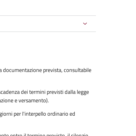
 la documentazione prevista, consultabile
adenza dei termini previsti dalla legge
arazione e versamento).
iorni per l'interpello ordinario ed
e entro il termine previsto, il silenzio