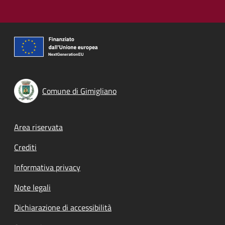
Comune di Gimigliano
Footer menu
Area riservata
Crediti
Informativa privacy
Note legali
Dichiarazione di accessibilità