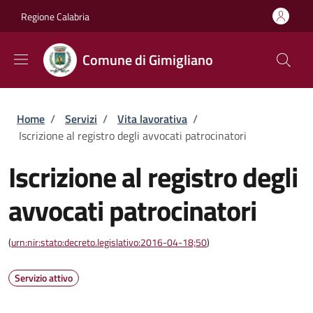
Salta al contenuto principale
Skip to footer content
Regione Calabria
Comune di Gimigliano
Briciole di pane
Home
/
Servizi
/
Vita lavorativa
/
Iscrizione al registro degli avvocati patrocinatori
Iscrizione al registro degli
avvocati patrocinatori
(
urn:nir:stato:decreto.legislativo:2016-04-18;50
)
Servizio attivo