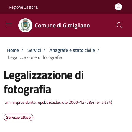
Salta al contenuto principale
Skip to footer content
Regione Calabria
Comune di Gimigliano
Briciole di pane
Home
/
Servizi
/
Anagrafe e stato civile
/
Legalizzazione di fotografia
Legalizzazione di
fotografia
(
urn:nir:presidente.repubblica:decreto:2000-12-28;445~art34
)
Servizio attivo